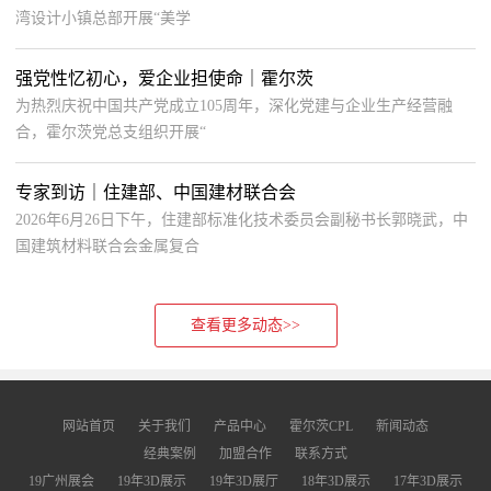
湾设计小镇总部开展“美学
强党性忆初心，爱企业担使命｜霍尔茨
为热烈庆祝中国共产党成立105周年，深化党建与企业生产经营融
合，霍尔茨党总支组织开展“
专家到访｜住建部、中国建材联合会
2026年6月26日下午，住建部标准化技术委员会副秘书长郭晓武，中
国建筑材料联合会金属复合
查看更多动态>>
网站首页
关于我们
产品中心
霍尔茨CPL
新闻动态
经典案例
加盟合作
联系方式
19广州展会
19年3D展示
19年3D展厅
18年3D展示
17年3D展示