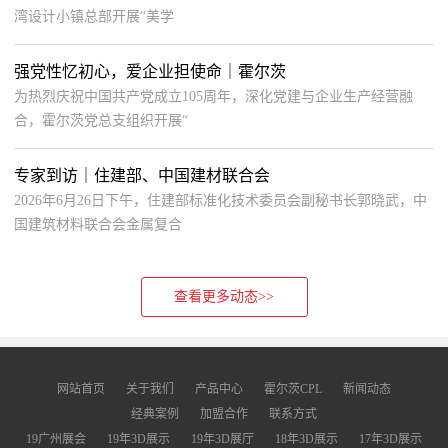
湾设计小镇总部开展“美学
强党性忆初心，爱企业担使命｜霍尔茨
为热烈庆祝中国共产党成立105周年，深化党建与企业生产经营融
合，霍尔茨党总支组织开展“
专家到访｜住建部、中国建材联合会
2026年6月26日下午，住建部标准化技术委员会副秘书长郭晓武，中
国建筑材料联合会金属复合
查看更多动态>>
网站首页
关于我们
产品中心
霍尔茨CPL
新闻动态
经典案例
加盟合作
联系方式
19广州展会
19年3D展示
19年3D展厅
18年3D展示
17年3D展示