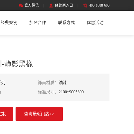
官方微信
|
经销商入口
|
400-1888-600
经典案例
加盟合作
联系方式
优惠活动
-静影黑橡
系列
饰面材质：
油漆
合
标准尺寸：
2100*900*300
定制
查询最近门店>>