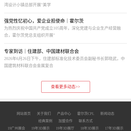
湾设计小镇总部开展“美学
强党性忆初心，爱企业担使命｜霍尔茨
为热烈庆祝中国共产党成立105周年，深化党建与企业生产经营融
合，霍尔茨党总支组织开展“
专家到访｜住建部、中国建材联合会
2026年6月26日下午，住建部标准化技术委员会副秘书长郭晓武，中
国建筑材料联合会金属复合
查看更多动态>>
网站首页
关于我们
产品中心
霍尔茨CPL
新闻动态
经典案例
加盟合作
联系方式
19广州展会
19年3D展示
19年3D展厅
18年3D展示
17年3D展示