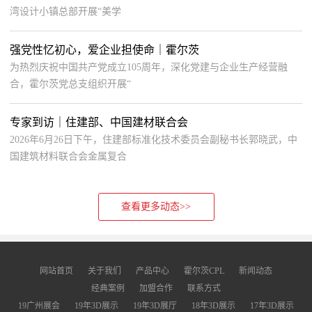
湾设计小镇总部开展“美学
强党性忆初心，爱企业担使命｜霍尔茨
为热烈庆祝中国共产党成立105周年，深化党建与企业生产经营融
合，霍尔茨党总支组织开展“
专家到访｜住建部、中国建材联合会
2026年6月26日下午，住建部标准化技术委员会副秘书长郭晓武，中
国建筑材料联合会金属复合
查看更多动态>>
网站首页
关于我们
产品中心
霍尔茨CPL
新闻动态
经典案例
加盟合作
联系方式
19广州展会
19年3D展示
19年3D展厅
18年3D展示
17年3D展示