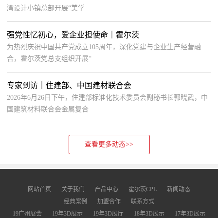
湾设计小镇总部开展“美学
强党性忆初心，爱企业担使命｜霍尔茨
为热烈庆祝中国共产党成立105周年，深化党建与企业生产经营融
合，霍尔茨党总支组织开展“
专家到访｜住建部、中国建材联合会
2026年6月26日下午，住建部标准化技术委员会副秘书长郭晓武，中
国建筑材料联合会金属复合
查看更多动态>>
网站首页
关于我们
产品中心
霍尔茨CPL
新闻动态
经典案例
加盟合作
联系方式
19广州展会
19年3D展示
19年3D展厅
18年3D展示
17年3D展示