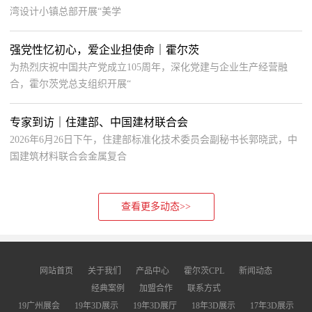
湾设计小镇总部开展“美学
强党性忆初心，爱企业担使命｜霍尔茨
为热烈庆祝中国共产党成立105周年，深化党建与企业生产经营融
合，霍尔茨党总支组织开展“
专家到访｜住建部、中国建材联合会
2026年6月26日下午，住建部标准化技术委员会副秘书长郭晓武，中
国建筑材料联合会金属复合
查看更多动态>>
网站首页
关于我们
产品中心
霍尔茨CPL
新闻动态
经典案例
加盟合作
联系方式
19广州展会
19年3D展示
19年3D展厅
18年3D展示
17年3D展示