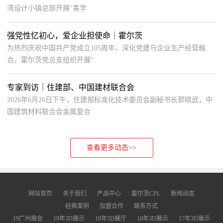
湾设计小镇总部开展“美学
强党性忆初心，爱企业担使命｜霍尔茨
为热烈庆祝中国共产党成立105周年，深化党建与企业生产经营融
合，霍尔茨党总支组织开展“
专家到访｜住建部、中国建材联合会
2026年6月26日下午，住建部标准化技术委员会副秘书长郭晓武，中
国建筑材料联合会金属复合
查看更多动态>>
网站首页
关于我们
产品中心
霍尔茨CPL
新闻动态
经典案例
加盟合作
联系方式
19广州展会
19年3D展示
19年3D展厅
18年3D展示
17年3D展示