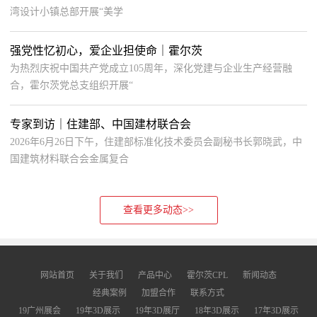
湾设计小镇总部开展“美学
强党性忆初心，爱企业担使命｜霍尔茨
为热烈庆祝中国共产党成立105周年，深化党建与企业生产经营融
合，霍尔茨党总支组织开展“
专家到访｜住建部、中国建材联合会
2026年6月26日下午，住建部标准化技术委员会副秘书长郭晓武，中
国建筑材料联合会金属复合
查看更多动态>>
网站首页
关于我们
产品中心
霍尔茨CPL
新闻动态
经典案例
加盟合作
联系方式
19广州展会
19年3D展示
19年3D展厅
18年3D展示
17年3D展示