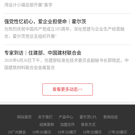
湾设计小镇总部开展“美学
强党性忆初心，爱企业担使命｜霍尔茨
为热烈庆祝中国共产党成立105周年，深化党建与企业生产经营融
合，霍尔茨党总支组织开展“
专家到访｜住建部、中国建材联合会
2026年6月26日下午，住建部标准化技术委员会副秘书长郭晓武，中
国建筑材料联合会金属复合
查看更多动态>>
网站首页
关于我们
产品中心
霍尔茨CPL
新闻动态
经典案例
加盟合作
联系方式
19广州展会
19年3D展示
19年3D展厅
18年3D展示
17年3D展示