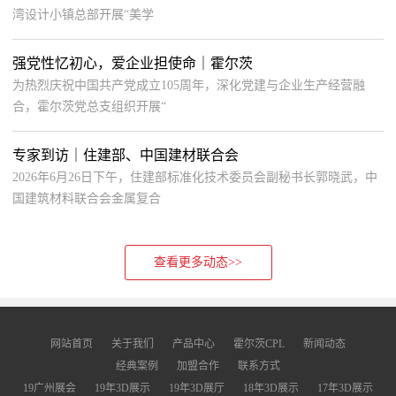
湾设计小镇总部开展“美学
强党性忆初心，爱企业担使命｜霍尔茨
为热烈庆祝中国共产党成立105周年，深化党建与企业生产经营融
合，霍尔茨党总支组织开展“
专家到访｜住建部、中国建材联合会
2026年6月26日下午，住建部标准化技术委员会副秘书长郭晓武，中
国建筑材料联合会金属复合
查看更多动态>>
网站首页
关于我们
产品中心
霍尔茨CPL
新闻动态
经典案例
加盟合作
联系方式
19广州展会
19年3D展示
19年3D展厅
18年3D展示
17年3D展示